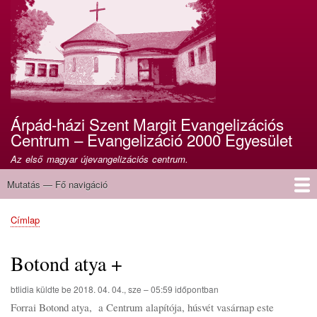
Ugrás
a
tartalomra
Árpád-házi Szent Margit Evangelizációs
Centrum – Evangelizáció 2000 Egyesület
Az első magyar újevangelizációs centrum.
Mutatás — Fő navigáció
Fő
navigáció
Címlap
Centrum, szállás
Egyesület
Programok
Támogatás, 1%
Címlap
Morzsa
Botond atya +
btlidia
küldte be
2018. 04. 04., sze – 05:59
időpontban
Forrai Botond atya, a Centrum alapítója, húsvét vasárnap este