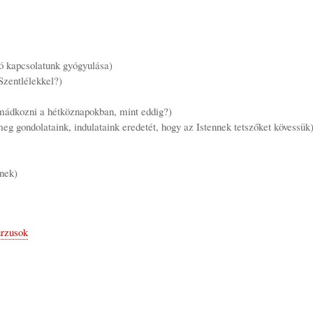
ló kapcsolatunk gyógyulása)
Szentlélekkel?)
mádkozni a hétköznapokban, mint eddig?)
g gondolataink, indulataink eredetét, hogy az Istennek tetszőket kövessük
inek)
urzusok