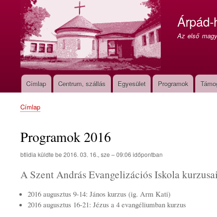
Árpád-
Az első magya
Címlap
Centrum, szállás
Egyesület
Programok
Támo
Fő
navigáció
Címlap
Morzsa
Programok 2016
btlidia
küldte be
2016. 03. 16., sze – 09:06
időpontban
A Szent András Evangelizációs Iskola kurzusa
2016 augusztus 9-14: János kurzus (ig. Arm Kati)
2016 augusztus 16-21: Jézus a 4 evangéliumban kurzus