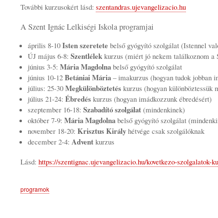
További kurzusokért lásd:
szentandras.ujevangelizacio.hu
A Szent Ignác Lelkiségi Iskola programjai
Isten szeretete
április 8-10
belső gyógyító szolgálat (Istennel va
Szentlélek
ÚJ május 6-8:
kurzus (miért jó nekem találkoznom a 
Mária Magdolna
június 3-5:
belső gyógyító szolgálat
Betániai Mária
június 10-12
– imakurzus (hogyan tudok jobban i
Megkülönböztetés
július: 25-30
kurzus (hogyan különböztessük me
Ébredés
július 21-24:
kurzus (hogyan imádkozzunk ébredésért)
Szabadító szolgálat
szeptember 16-18:
(mindenkinek)
Mária Magdolna
október 7-9:
belső gyógyító szolgálat (mindenk
Krisztus Király
november 18-20:
hétvége csak szolgálóknak
Advent
december 2-4:
kurzus
Lásd:
https://szentignac.ujevangelizacio.hu/kovetkezo-szolgalatok-k
programok