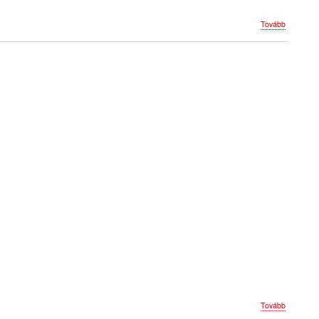
(Program
Tovább
2007)
(Program
Tovább
2006)