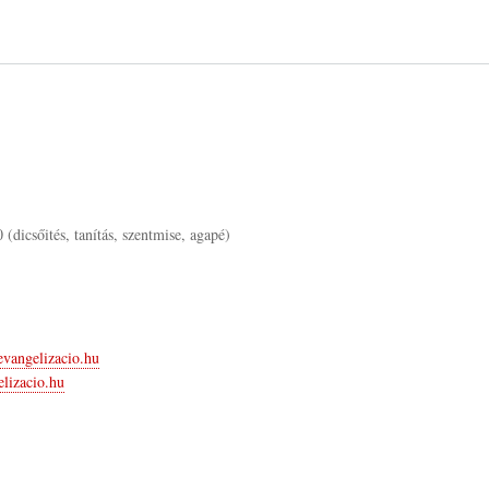
(dicsőités, tanítás, szentmise, agapé)
evangelizacio.hu
elizacio.hu