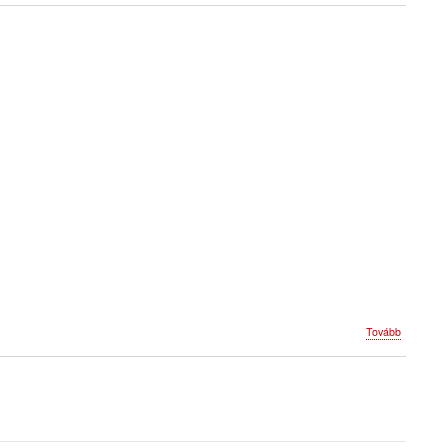
(Program
Tovább
2005)