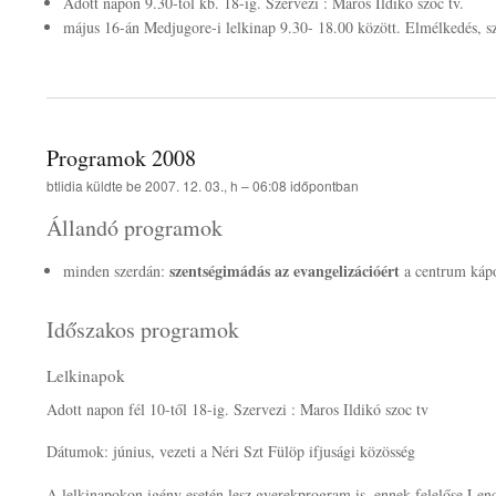
Adott napon 9.30-tól kb. 18-ig. Szervezi : Maros Ildikó szoc tv.
május 16-án Medjugore-i lelkinap 9.30- 18.00 között. Elmélkedés, sz
Programok 2008
btlidia
küldte be
2007. 12. 03., h – 06:08
időpontban
Állandó programok
szentségimádás az evangelizációért
minden szerdán:
a centrum kápo
Időszakos programok
Lelkinapok
Adott napon fél 10-től 18-ig. Szervezi : Maros Ildikó szoc tv
Dátumok: június, vezeti a Néri Szt Fülöp ifjusági közösség
A lelkinapokon igény esetén lesz gyerekprogram is, ennek felelőse Lendv