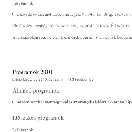
Lelkinapok
a következő dátumot időben hirdetjük: 9.30-tól kb. 18-ig. Szervezi :
Elmélkedés, szentségimádás, szentmise, gyónási lehetőség. Étkezés: mi
A lelkinapokon igény esetén lesz gyerekprogram is, ennek felelőse Lendv
Programok 2010
btlidia
küldte be
2010. 03. 22., h – 18:38
időpontban
Állandó programok
szentségimádás az evangelizációért
minden szerdán:
a centrum kápo
Időszakos programok
Lelkinapok