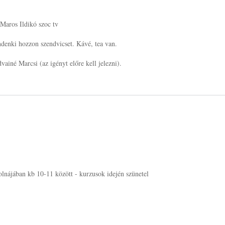
 Maros Ildikó szoc tv
ndenki hozzon szendvicset. Kávé, tea van.
ainé Marcsi (az igényt előre kell jelezni).
lnájában kb 10-11 között - kurzusok idején szünetel