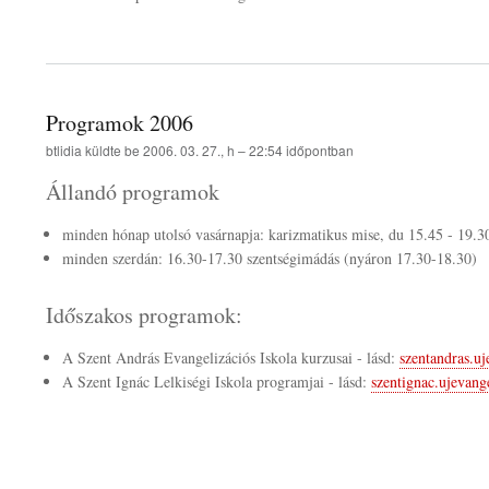
Programok 2006
btlidia
küldte be
2006. 03. 27., h – 22:54
időpontban
Állandó programok
minden hónap utolsó vasárnapja: karizmatikus mise, du 15.45 - 19.30 
minden szerdán: 16.30-17.30 szentségimádás (nyáron 17.30-18.30)
Időszakos programok:
A Szent András Evangelizációs Iskola kurzusai - lásd:
szentandras.uj
A Szent Ignác Lelkiségi Iskola programjai - lásd:
szentignac.ujevang