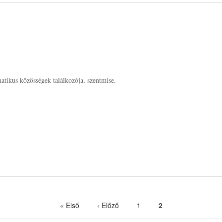
atikus közösségek találkozója, szentmise.
Első
« Első
Előző
‹ Előző
Page
1
Page
2
oldal
oldal