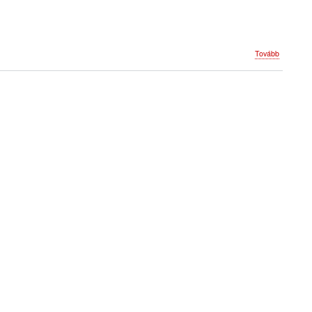
(Program
Tovább
2008)