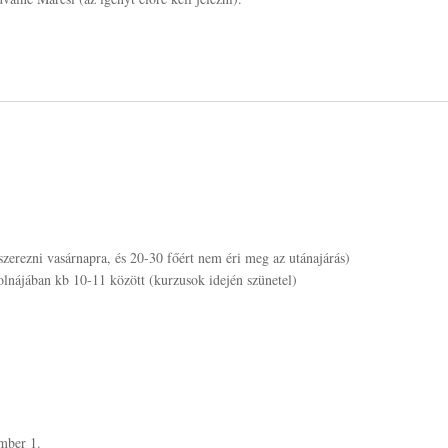
zerezni vasárnapra, és 20-30 főért nem éri meg az utánajárás)
lnájában kb 10-11 között (kurzusok idején szünetel)
mber 1.