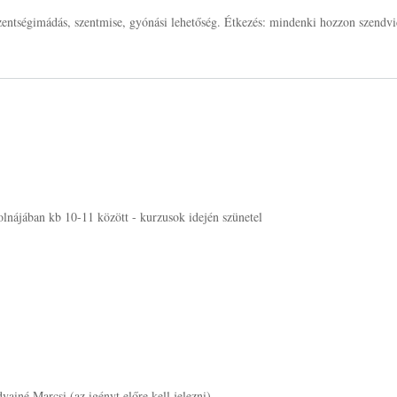
entségimádás, szentmise, gyónási lehetőség. Étkezés: mindenki hozzon szendvi
lnájában kb 10-11 között - kurzusok idején szünetel
ainé Marcsi (az igényt előre kell jelezni).