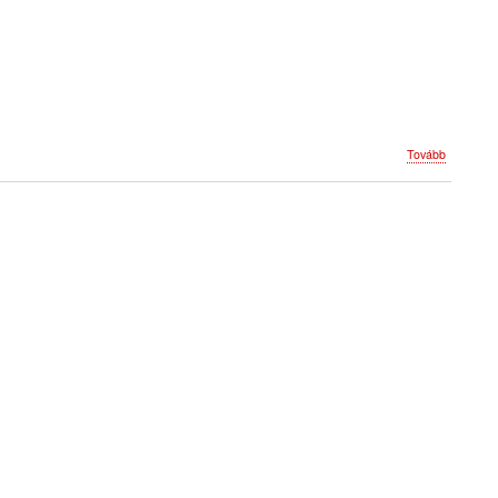
(Program
Tovább
2010)