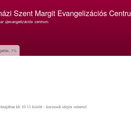
Ugrás
a
házi Szent Margit Evangelizációs Centr
tartalomra
r újevangelizációs centrum.
gatás, 1%
lnájában kb 10-11 között - kurzusok idején szünetel