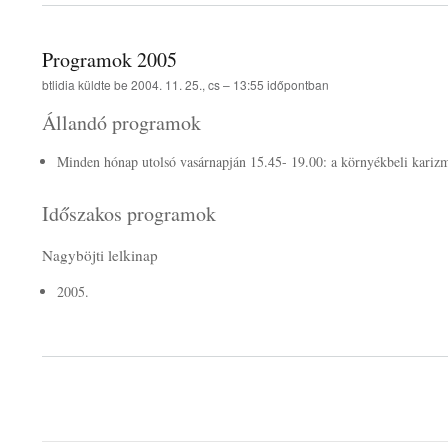
Programok 2005
btlidia
küldte be
2004. 11. 25., cs – 13:55
időpontban
Állandó programok
Minden hónap utolsó vasárnapján 15.45- 19.00: a környékbeli karizm
Időszakos programok
Nagyböjti lelkinap
2005.
Oldalszámozás