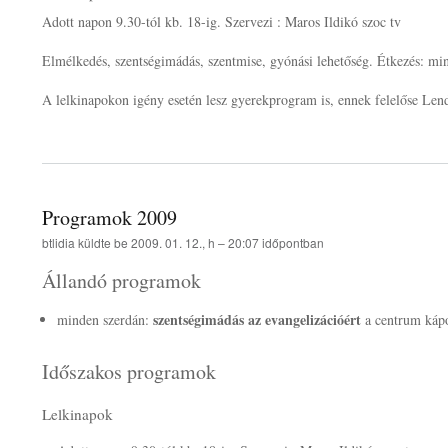
Adott napon 9.30-tól kb. 18-ig. Szervezi : Maros Ildikó szoc tv
Elmélkedés, szentségimádás, szentmise, gyónási lehetőség. Étkezés: mi
A lelkinapokon igény esetén lesz gyerekprogram is, ennek felelőse Lendv
Programok 2009
btlidia
küldte be
2009. 01. 12., h – 20:07
időpontban
Állandó programok
szentségimádás az evangelizációért
minden szerdán:
a centrum kápo
Időszakos programok
Lelkinapok