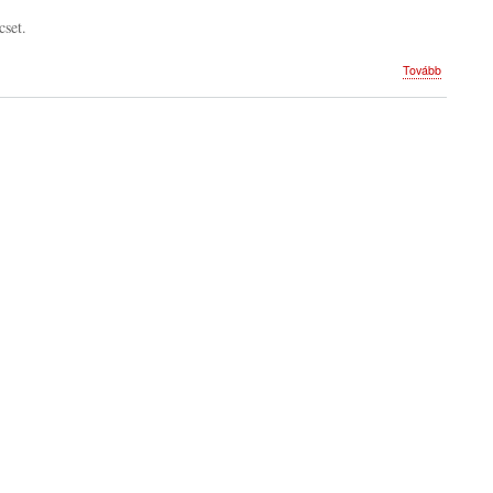
cset.
(Program
Tovább
2009)