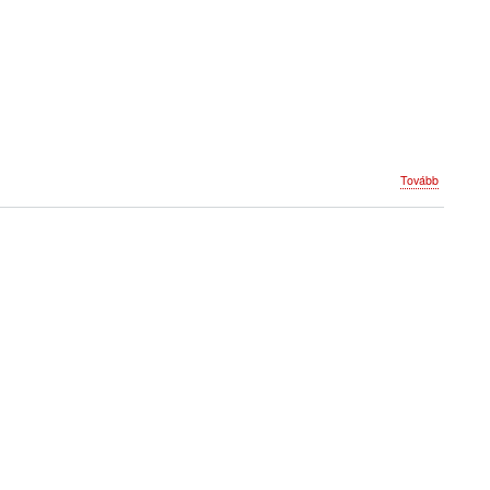
(Program
Tovább
2011)