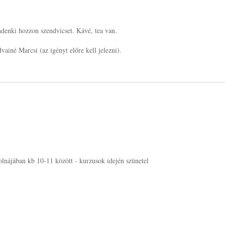
ndenki hozzon szendvicset. Kávé, tea van.
ainé Marcsi (az igényt előre kell jelezni).
lnájában kb 10-11 között - kurzusok idején szünetel