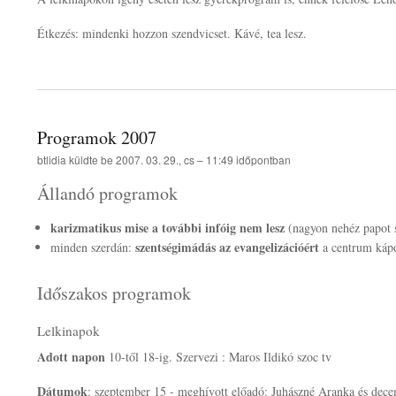
Étkezés: mindenki hozzon szendvicset. Kávé, tea lesz.
Programok 2007
btlidia
küldte be
2007. 03. 29., cs – 11:49
időpontban
Állandó programok
karizmatikus mise a további infóig nem lesz
(nagyon nehéz papot s
szentségimádás az evangelizációért
minden szerdán:
a centrum kápo
Időszakos programok
Lelkinapok
Adott napon
10-től 18-ig. Szervezi : Maros Ildikó szoc tv
Dátumok
: szeptember 15 - meghívott előadó: Juhászné Aranka és dece