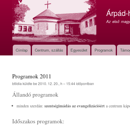
Árpád-
Az első magya
Címlap
Centrum, szállás
Egyesület
Programok
Támo
Fő
navigáció
Programok 2011
btlidia
küldte be
2010. 12. 20., h – 15:44
időpontban
Állandó programok
szentségimádás az evangelizációért
minden szerdán:
a centrum kápo
Időszakos programok: